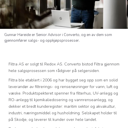
Gunnar Hareide er Senior Advisor i Converto, og en av dem som
gjennomfører salgs- og oppkjøpsprosesser.
Filtra AS er solgt til Redox AS. Converto bistod Filtra gjennom
hele salgsprosessen som rådgiver på selgersiden.
Filtra ble etablert i 2006 og har bygget seg opp som en solid
leverandør av filtrerings- og rensелøsninger for vann, luft og
væske. Produktspekteret spenner fra filterhus, UV-anlegg og
RO-anlegg til kjemikaliedosering og vannrenseanlegg, og
dekker et bredt kunderegister: maritim sektor og akvakultur,
industri, næringsmiddel og husholdning. Selskapet holder til
på Skodje, og leverer til kunder over hele landet.