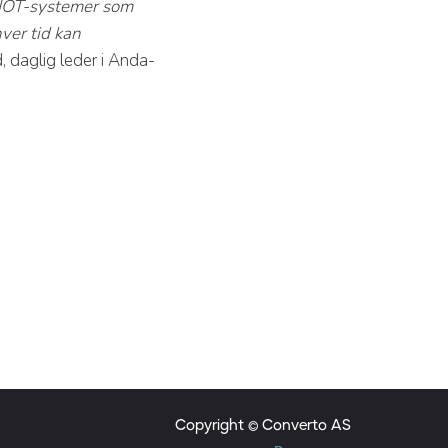
av IOT-systemer som
hver tid kan
d, daglig leder i Anda-
Copyright © Converto AS