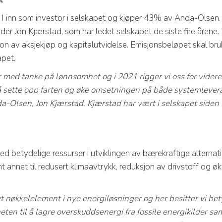
 I inn som investor i selskapet og kjøper 43% av Anda-Olsen.
er Jon Kjærstad, som har ledet selskapet de siste fire årene.
 av aksjekjøp og kapitalutvidelse. Emisjonsbeløpet skal bruke
apet.
r med tanke på lønnsomhet og i 2021 rigger vi oss for vider
 å sette opp farten og øke omsetningen på både systemlevera
nda-Olsen, Jon Kjærstad. Kjærstad har vært i selskapet siden 
d betydelige ressurser i utviklingen av bærekraftige alternati
t annet til redusert klimaavtrykk, reduksjon av drivstoff og økt
et nøkkelelement i nye energiløsninger og her besitter vi b
eten til å lagre overskuddsenergi fra fossile energikilder s