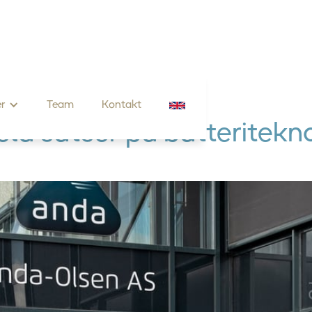
r
Team
Kontakt
la satser på batteritekn