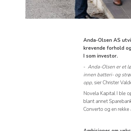
Anda-Olsen AS utvik
krevende forhold og
I som investor.
-
Anda-Olsen er et l
innen batteri- og str
opp,
sier Christer Vald
Novela Kapital I ble o
blant annet Spareban
Converto og en rekke 
Ambisjoner om veks