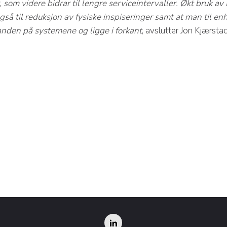
, som videre bidrar til lengre serviceintervaller. Økt bruk 
så til reduksjon av fysiske inspiseringer samt at man til en
anden på systemene og ligge i forkant
, avslutter Jon Kjærsta