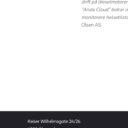
drift på dieselmotorer
“Anda Cloud” bidrar og
monitorere helsetilst
Olsen AS.
Keiser Wilhelmsgate 24/26