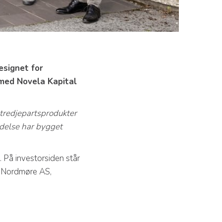
esignet for
t med Novela Kapital
tredjepartsprodukter
edelse har bygget
 På investorsiden står
e Nordmøre AS,