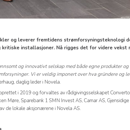
ler og leverer fremtidens strømforsyningsteknologi d
 kritiske installasjoner. Nå rigges det for videre veks
ønnsomt og innovativt selskap med både egne produkter og 
ømforsyninger. Vi er veldig imponert over hva gründere og l
erhaug, daglig leder i Novela.
pprettet i 2019 og forvaltes av rådgivingsselskapet Converto.
ken Møre, Sparebank 1 SMN Invest AS, Camar AS, Gjensidig
av de lokale aksjonærene i Novela AS.
t