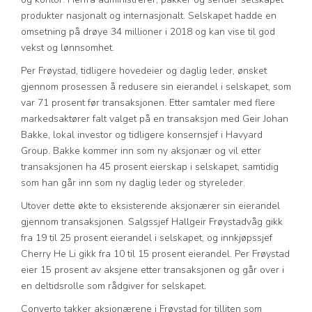
produkter nasjonalt og internasjonalt. Selskapet hadde en
omsetning på drøye 34 millioner i 2018 og kan vise til god
vekst og lønnsomhet.
Per Frøystad, tidligere hovedeier og daglig leder, ønsket
gjennom prosessen å redusere sin eierandel i selskapet, som
var 71 prosent før transaksjonen. Etter samtaler med flere
markedsaktører falt valget på en transaksjon med Geir Johan
Bakke, lokal investor og tidligere konsernsjef i Havyard
Group. Bakke kommer inn som ny aksjonær og vil etter
transaksjonen ha 45 prosent eierskap i selskapet, samtidig
som han går inn som ny daglig leder og styreleder.
Utover dette økte to eksisterende aksjonærer sin eierandel
gjennom transaksjonen. Salgssjef Hallgeir Frøystadvåg gikk
fra 19 til 25 prosent eierandel i selskapet, og innkjøpssjef
Cherry He Li gikk fra 10 til 15 prosent eierandel. Per Frøystad
eier 15 prosent av aksjene etter transaksjonen og går over i
en deltidsrolle som rådgiver for selskapet.
Converto takker aksjonærene i Frøystad for tilliten som