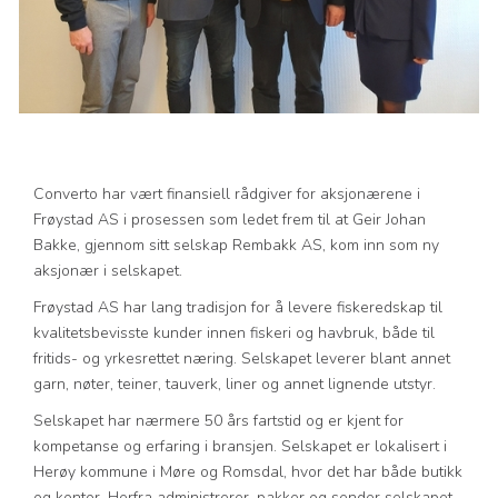
Converto har vært finansiell rådgiver for aksjonærene i
Frøystad AS i prosessen som ledet frem til at Geir Johan
Bakke, gjennom sitt selskap Rembakk AS, kom inn som ny
aksjonær i selskapet.
Frøystad AS har lang tradisjon for å levere fiskeredskap til
kvalitetsbevisste kunder innen fiskeri og havbruk, både til
fritids- og yrkesrettet næring. Selskapet leverer blant annet
garn, nøter, teiner, tauverk, liner og annet lignende utstyr.
Selskapet har nærmere 50 års fartstid og er kjent for
kompetanse og erfaring i bransjen. Selskapet er lokalisert i
Herøy kommune i Møre og Romsdal, hvor det har både butikk
og kontor. Herfra administrerer, pakker og sender selskapet