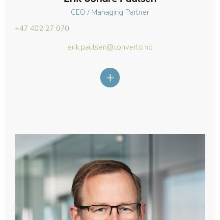
CEO / Managing Partner
+47 402 27 070
erik.paulsen@converto.no