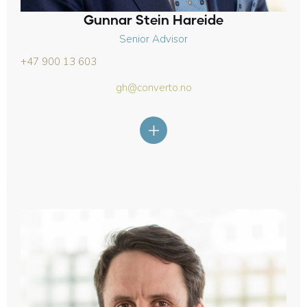
Gunnar Stein Hareide
Senior Advisor
+47 900 13 603
gh@converto.no