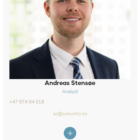
Andreas Stensøe
Analyst
+47 974 94 018
as@converto.no