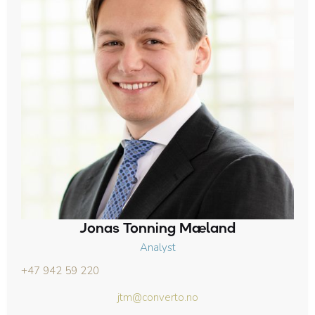
Jonas Tonning Mæland
Analyst
+47 942 59 220
jtm@converto.no