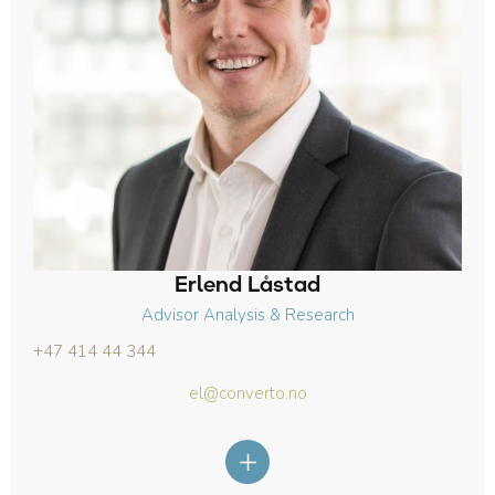
Erlend Låstad
Advisor Analysis & Research
+47 414 44 344
el@converto.no