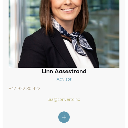
Linn Aasestrand
Advisor
+47 922 30 422
laa@converto.no