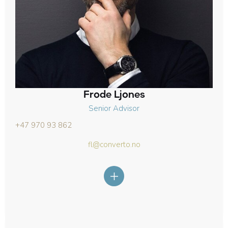
Frode Ljones
Senior Advisor
+47 970 93 862
fl@converto.no