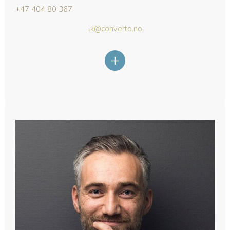
+47 404 80 367
lk@converto.no