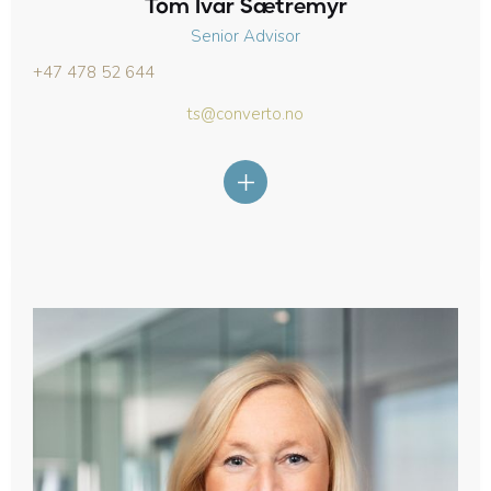
Tom Ivar Sætremyr
Senior Advisor
+47 478 52 644
ts@converto.no