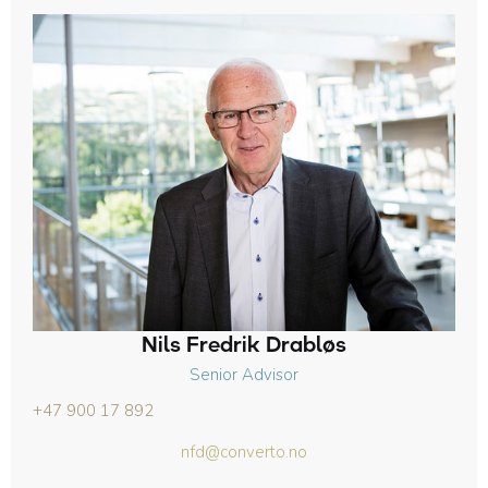
Nils Fredrik Drabløs
Senior Advisor
+47 900 17 892
nfd@converto.no