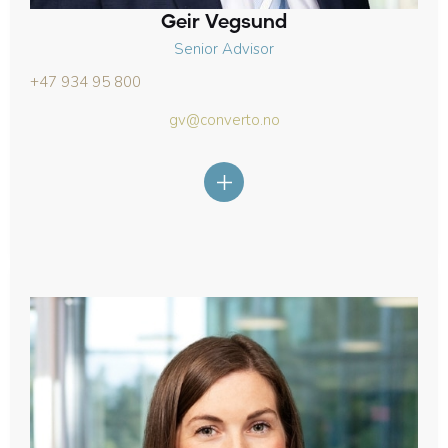
Geir Vegsund
Senior Advisor
+47 934 95 800
gv@converto.no