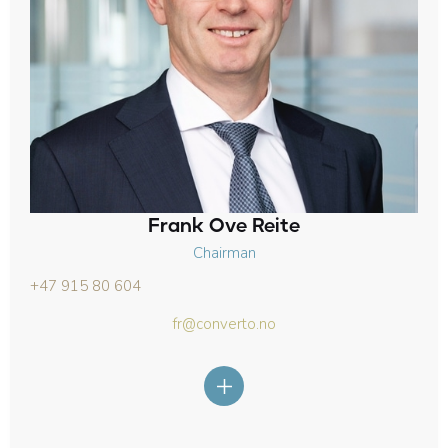
Frank Ove Reite
Chairman
+47 915 80 604
fr@converto.no