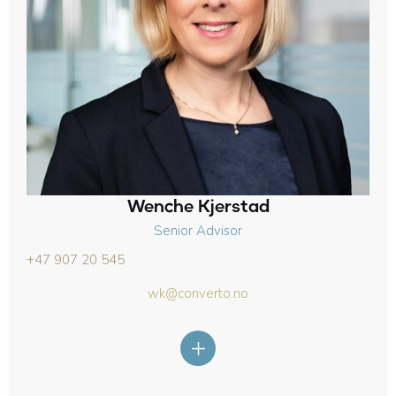
Wenche Kjerstad
Senior Advisor
+47 907 20 545
wk@converto.no