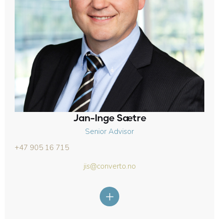
Jan-Inge Sætre
Senior Advisor
+47 905 16 715
jis@converto.no