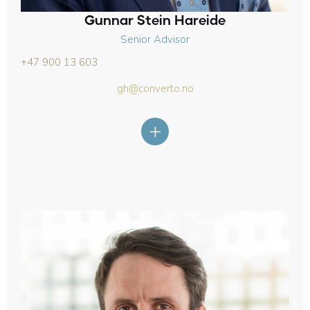
Gunnar Stein Hareide
Senior Advisor
+47 900 13 603
gh@converto.no