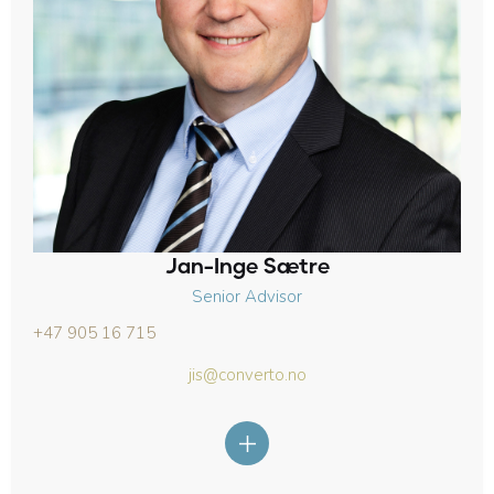
Jan-Inge Sætre
Senior Advisor
+47 905 16 715
jis@converto.no