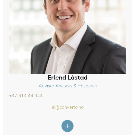
Erlend Låstad
Advisor Analysis & Research
+47 414 44 344
el@converto.no