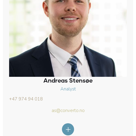
Andreas Stensøe
Analyst
+47 974 94 018
as@converto.no