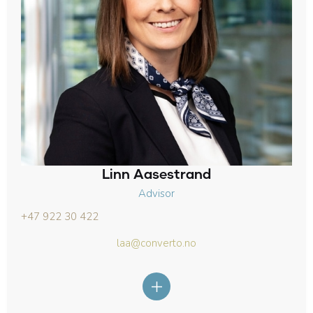
Linn Aasestrand
Advisor
+47 922 30 422
laa@converto.no