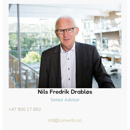
Nils Fredrik Drabløs
Senior Advisor
+47 900 17 892
nfd@converto.no