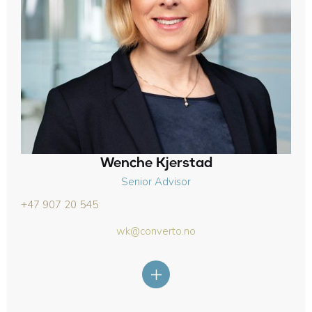
Wenche Kjerstad
Senior Advisor
+47 907 20 545
wk@converto.no