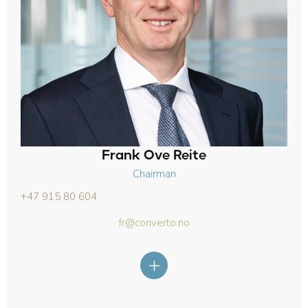
Frank Ove Reite
Chairman
+47 915 80 604
fr@converto.no