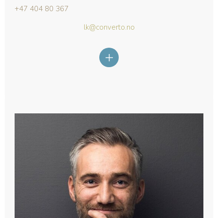
+47 404 80 367
lk@converto.no