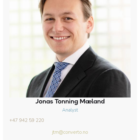
Jonas Tonning Mæland
Analyst
+47 942 59 220
jtm@converto.no