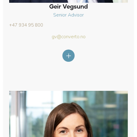
Geir Vegsund
Senior Advisor
+47 934 95 800
gv@converto.no