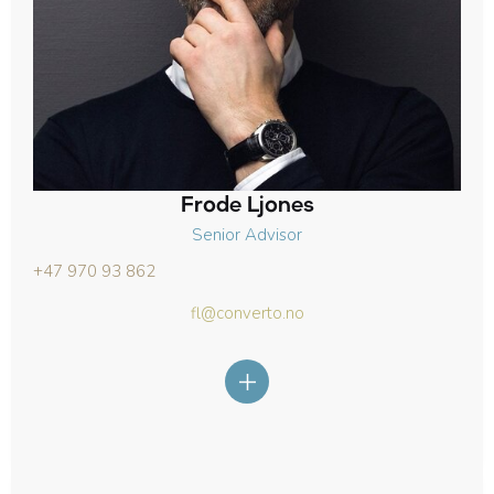
Frode Ljones
Senior Advisor
+47 970 93 862
fl@converto.no