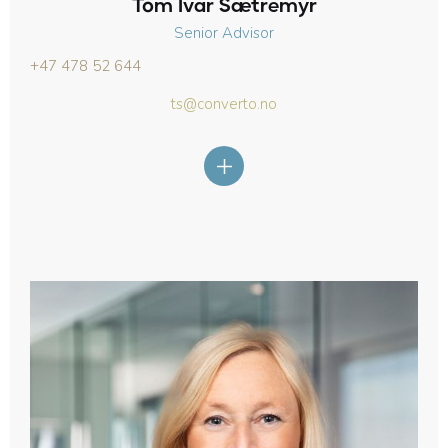
Tom Ivar Sætremyr
Senior Advisor
+47 478 52 644
ts@converto.no