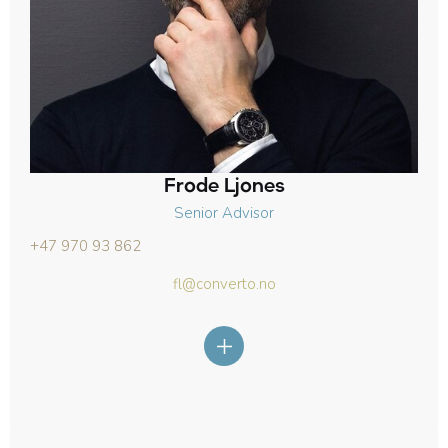
Frode Ljones
Senior Advisor
+47 970 93 862
fl@converto.no