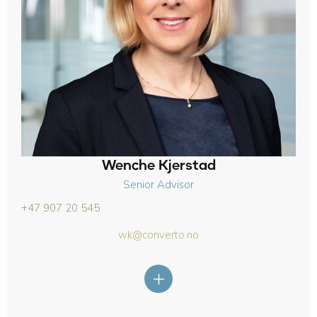
Wenche Kjerstad
Senior Advisor
+47 907 20 545
wk@converto.no