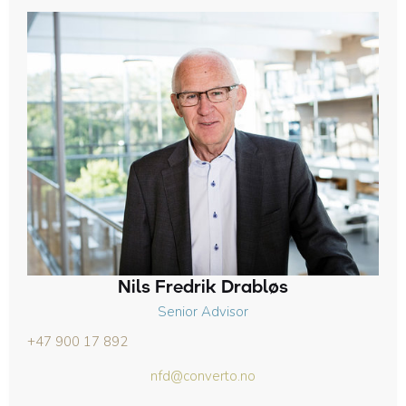
Nils Fredrik Drabløs
Senior Advisor
+47 900 17 892
nfd@converto.no