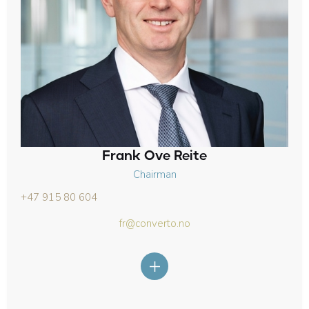
Frank Ove Reite
Chairman
+47 915 80 604
fr@converto.no