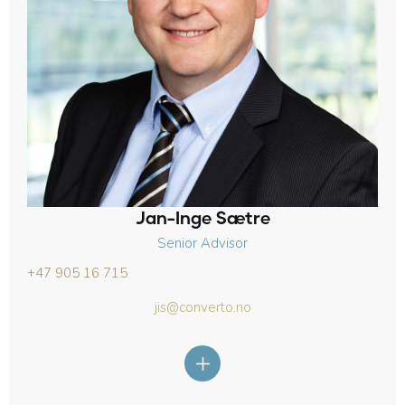
Jan-Inge Sætre
Senior Advisor
+47 905 16 715
jis@converto.no