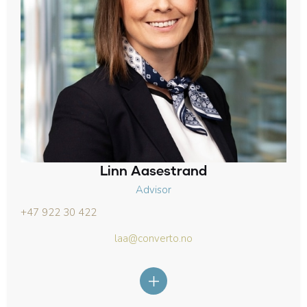
Linn Aasestrand
Advisor
+47 922 30 422
laa@converto.no