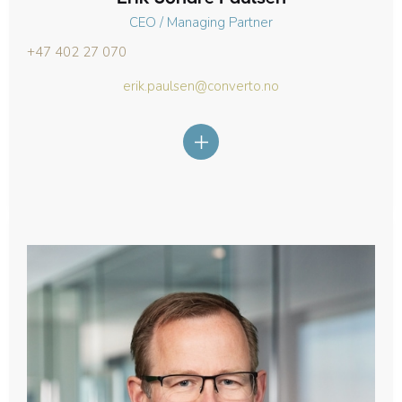
CEO / Managing Partner
+47 402 27 070
erik.paulsen@converto.no