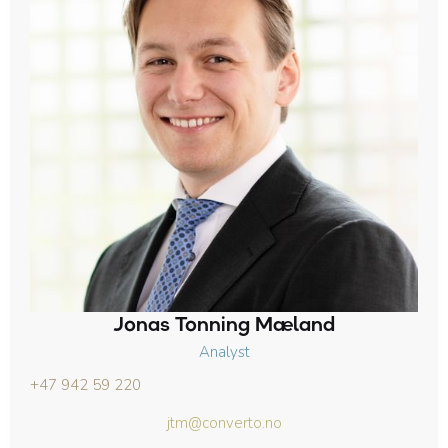
Jonas Tonning Mæland
Analyst
+47 942 59 220
jtm@converto.no