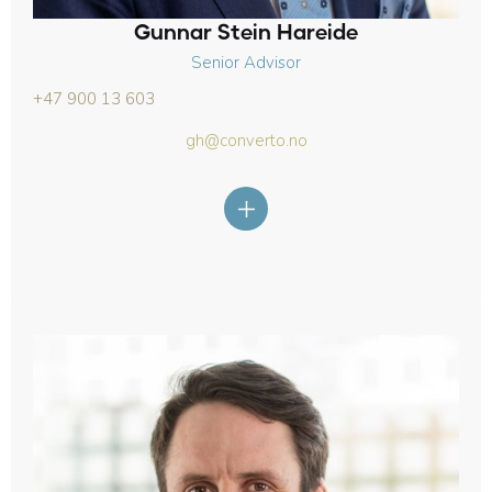
Gunnar Stein Hareide
Senior Advisor
+47 900 13 603
gh@converto.no