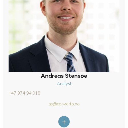
Andreas Stensøe
Analyst
+47 974 94 018
as@converto.no