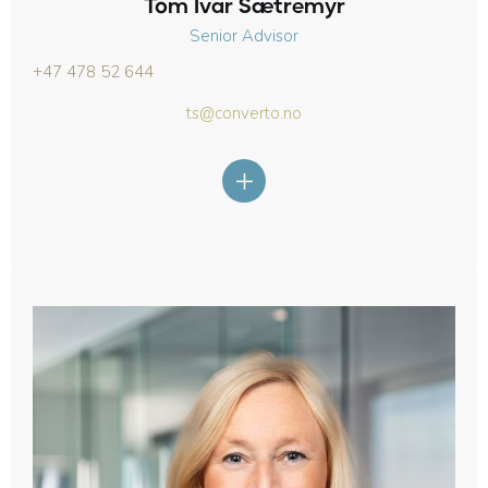
Tom Ivar Sætremyr
Senior Advisor
+47 478 52 644
ts@converto.no