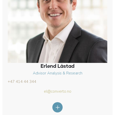
Erlend Låstad
Advisor Analysis & Research
+47 414 44 344
el@converto.no