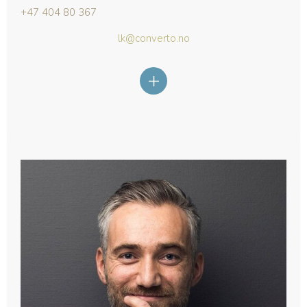
+47 404 80 367
lk@converto.no