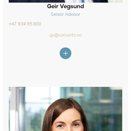
Geir Vegsund
Senior Advisor
+47 934 95 800
gv@converto.no